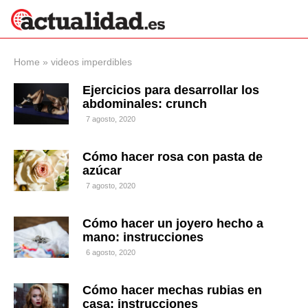
×
Home
»
videos imperdibles
Ejercicios para desarrollar los
abdominales: crunch
Política
Ciencia y
7 agosto, 2020
Tecnología
Crónica
Cómo hacer rosa con pasta de
azúcar
Deportes
Economía
7 agosto, 2020
Salud y Bienestar
Internacional
Cómo hacer un joyero hecho a
mano: instrucciones
Gente
Viajes
6 agosto, 2020
Musica
Cómo hacer mechas rubias en
casa: instrucciones