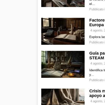
el…
Pubblicato 
Factore
Europa
4 agosto, 
Explora la
Pubblicato 
Guía pa
STEAM
4 agosto, 
Identifica
y…
Pubblicato 
Crisis 
apoyo a
4 agosto, 