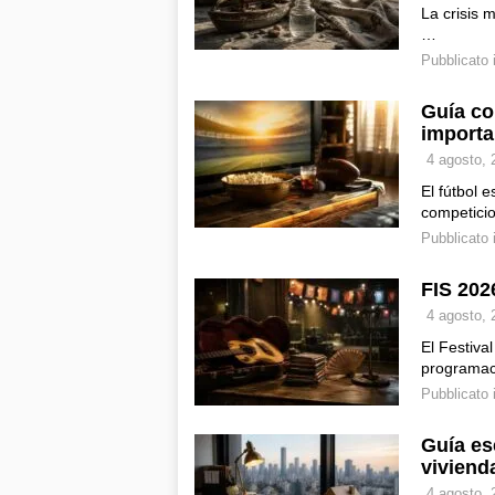
La crisis 
…
Pubblicato 
Guía co
importa
4 agosto, 
El fútbol 
competic
Pubblicato 
FIS 202
4 agosto, 
El Festiva
programa
Pubblicato 
Guía es
viviend
4 agosto, 