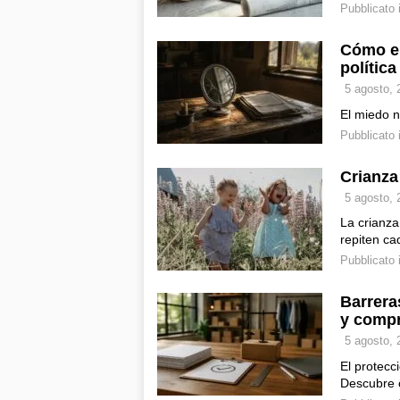
Pubblicato 
Cómo el
política
5 agosto, 
El miedo 
Pubblicato 
Crianza
5 agosto, 
La crianza
repiten c
Pubblicato 
Barrera
y compr
5 agosto, 
El protecc
Descubre