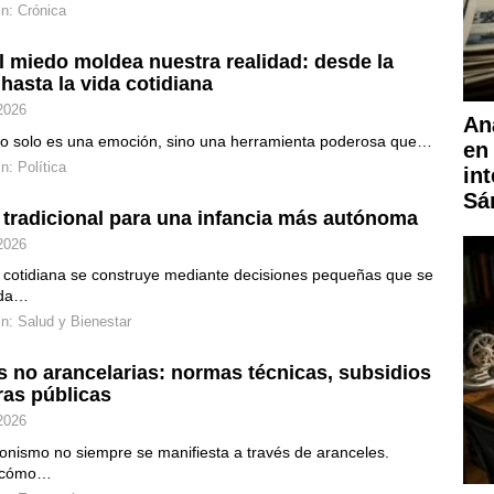
in:
Crónica
 miedo moldea nuestra realidad: desde la
 hasta la vida cotidiana
2026
Aná
no solo es una emoción, sino una herramienta poderosa que…
en 
in:
Política
in
Sá
 tradicional para una infancia más autónoma
2026
 cotidiana se construye mediante decisiones pequeñas que se
ada…
in:
Salud y Bienestar
s no arancelarias: normas técnicas, subsidios
as públicas
2026
ionismo no siempre se manifiesta a través de aranceles.
 cómo…