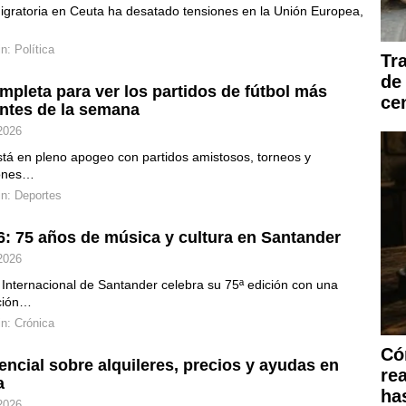
migratoria en Ceuta ha desatado tensiones en la Unión Europea,
in:
Política
Tr
de
mpleta para ver los partidos de fútbol más
ce
ntes de la semana
2026
está en pleno apogeo con partidos amistosos, torneos y
iones…
in:
Deportes
6: 75 años de música y cultura en Santander
2026
l Internacional de Santander celebra su 75ª edición con una
ción…
in:
Crónica
Có
encial sobre alquileres, precios y ayudas en
rea
a
ha
2026