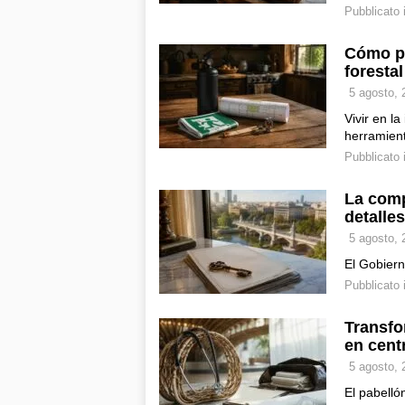
Pubblicato 
Cómo pr
forestal
5 agosto, 
Vivir en la
herramie
Pubblicato 
La comp
detalle
5 agosto, 
El Gobiern
Pubblicato 
Transfo
en cent
5 agosto, 
El pabell