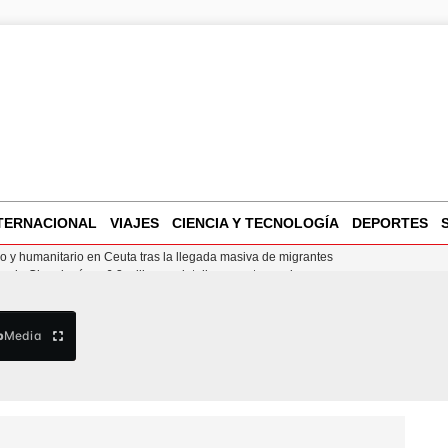
TERNACIONAL
VIAJES
CIENCIA Y TECNOLOGÍA
DEPORTES
o de Chamberí por 6,3 millones: detalles y controversias
l pabellón de la Expo de Zaragoza en centro sanitario clave
 de música y cultura en Santander
 y humanitario en Ceuta tras la llegada masiva de migrantes
b
Media