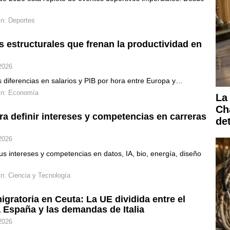
in:
Deportes
s estructurales que frenan la productividad en
2026
s diferencias en salarios y PIB por hora entre Europa y…
in:
Economía
La
Ch
ra definir intereses y competencias en carreras
de
2026
 tus intereses y competencias en datos, IA, bio, energía, diseño
in:
Ciencia y Tecnología
migratoria en Ceuta: La UE dividida entre el
 España y las demandas de Italia
2026