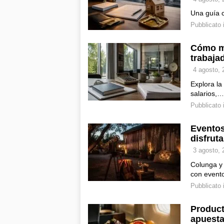
Una guía c
Pubblicato 
Cómo me
trabaja
4 agosto, 
Explora la
salarios,…
Pubblicato 
Eventos
disfrut
3 agosto, 
Colunga y 
con even
Pubblicato 
Product
apuesta