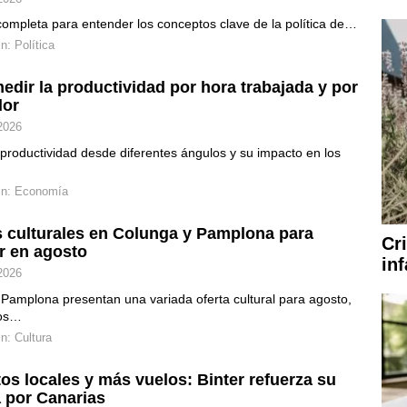
ompleta para entender los conceptos clave de la política de…
in:
Política
dir la productividad por hora trabajada y por
dor
2026
 productividad desde diferentes ángulos y su impacto en los
in:
Economía
 culturales en Colunga y Pamplona para
Cr
ar en agosto
in
2026
Pamplona presentan una variada oferta cultural para agosto,
tos…
in:
Cultura
os locales y más vuelos: Binter refuerza su
 por Canarias