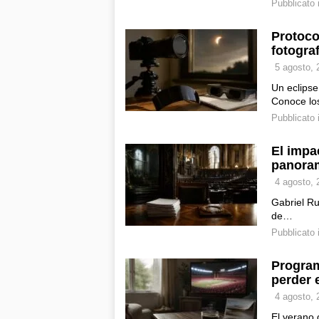
Pubblicato 
Protoco
fotograf
5 agosto, 
Un eclipse
Conoce l
Pubblicato 
El impac
panoram
4 agosto, 
Gabriel Ru
de…
Pubblicato 
Program
perder 
4 agosto, 
El verano 