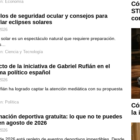
in:
Economía
Có
ST
los de seguridad ocular y consejos para
co
iar eclipses solares
2026
 solar es un espectáculo natural que requiere preparación.
os…
in:
Ciencia y Tecnología
to de la iniciativa de Gabriel Rufián en el
a político español
2026
fián ha logrado captar la atención mediática con su propuesta
in:
Política
Có
la 
ación deportiva gratuita: lo que no te puedes
en agosto de 2026
2026
de 2026 está repleto de eventos deportivos imperdibles. Desde