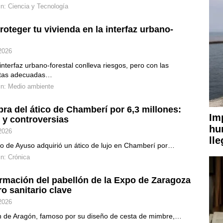
in:
Ciencia y Tecnología
oteger tu vivienda en la interfaz urbano-
2026
 interfaz urbano-forestal conlleva riesgos, pero con las
ntas adecuadas…
in:
Medio ambiente
ra del ático de Chamberí por 6,3 millones:
Im
s y controversias
hu
2026
ll
o de Ayuso adquirió un ático de lujo en Chamberí por…
in:
Crónica
rmación del pabellón de la Expo de Zaragoza
ro sanitario clave
2026
ón de Aragón, famoso por su diseño de cesta de mimbre,…