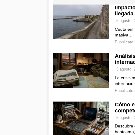
Impacto
llegada
5 agosto, 
Ceuta enfr
masiva…
Pubblicato 
Análisis
interna
5 agosto, 
La crisis 
internacio
Pubblicato 
Cómo el
compete
5 agosto, 
Descubre 
bootcamp