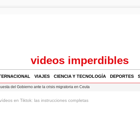
videos imperdibles
TERNACIONAL
VIAJES
CIENCIA Y TECNOLOGÍA
DEPORTES
puesta del Gobierno ante la crisis migratoria en Ceuta
 Bogotá 2026: fecha, recorrido y actividades especiales
ídeos en Tiktok: las instrucciones completas
a Juan Jesús Vivas en Palma para analizar la situación en Ceuta
Jesús Vivas se reúnen en Marivent para abordar la situación en Ceuta