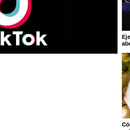
Eje
ab
Có