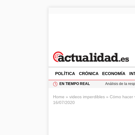
POLÍTICA
CRÓNICA
ECONOMÍA
IN
EN TIEMPO REAL
Análisis de la res
Ciclovía Nocturna
Home
»
videos imperdibles
»
Cómo hacer v
Felipe VI recibe 
16/07/2020
Felipe VI y Juan 