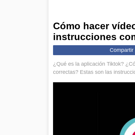
Cómo hacer vídeo
instrucciones co
Compartir
¿Qué es la aplicación Tiktok? ¿Có
correctas? Estas son las instrucci