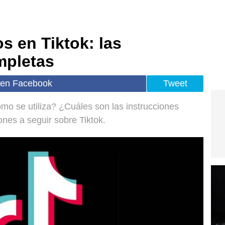
s en Tiktok: las
mpletas
 en Facebook
Tweet
mo se utiliza? ¿Cuáles son las instrucciones
ones a seguir sobre Tiktok.