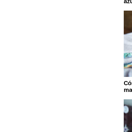
az
Có
ma