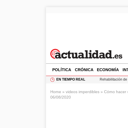
POLÍTICA
CRÓNICA
ECONOMÍA
IN
EN TIEMPO REAL
Rehabilitación de 
Impacto económico
Home
»
videos imperdibles
»
Cómo hacer u
La compra del átic
06/08/2020
Ciclovía Nocturna
Felipe VI recibe 