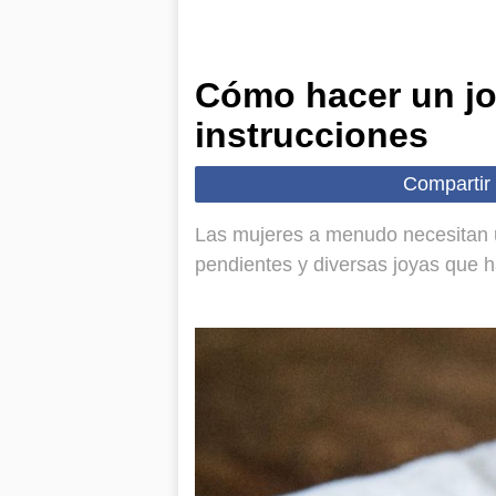
Cómo hacer un j
instrucciones
Compartir
Las mujeres a menudo necesitan u
pendientes y diversas joyas que h