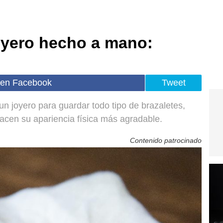
oyero hecho a mano:
 en Facebook
Tweet
n joyero para guardar todo tipo de brazaletes,
acen su apariencia física más agradable.
Contenido patrocinado