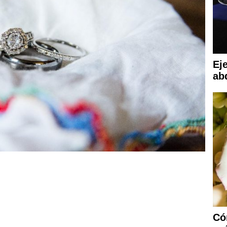
Eje
ab
Có