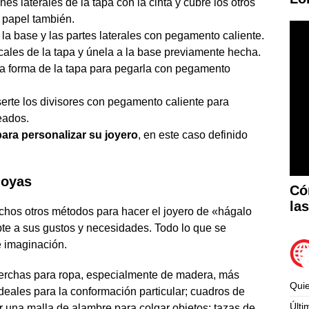
es laterales de la tapa con la cinta y cubre los otros
l papel también.
a base y las partes laterales con pegamento caliente.
icales de la tapa y únela a la base previamente hecha.
 la forma de la tapa para pegarla con pegamento
Inserte los divisores con pegamento caliente para
eados.
ara personalizar su joyero
, en este caso definido
joyas
Có
la
chos otros métodos para hacer el joyero de «hágalo
e a sus gustos y necesidades. Todo lo que se
e imaginación.
erchas para ropa, especialmente de madera, más
Qui
ideales para la conformación particular; cuadros de
Últi
r una malla de alambre para colgar objetos; tazas de