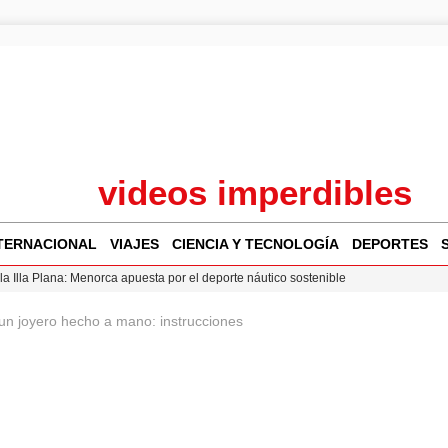
videos imperdibles
TERNACIONAL
VIAJES
CIENCIA Y TECNOLOGÍA
DEPORTES
la Illa Plana: Menorca apuesta por el deporte náutico sostenible
 y humanitario en Ceuta tras la llegada masiva de migrantes
n joyero hecho a mano: instrucciones
o de Chamberí por 6,3 millones: detalles y controversias
 Bogotá 2026: fecha, recorrido y actividades especiales
a Juan Jesús Vivas en Palma para analizar la situación en Ceuta